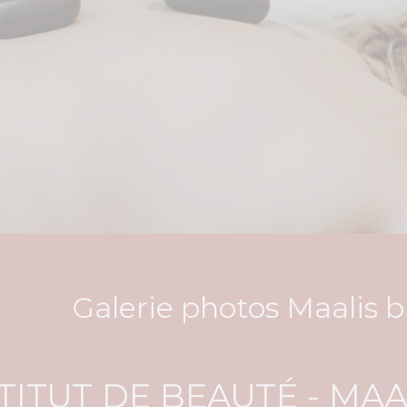
Galerie photos Maalis b
TITUT DE BEAUTÉ - MAA