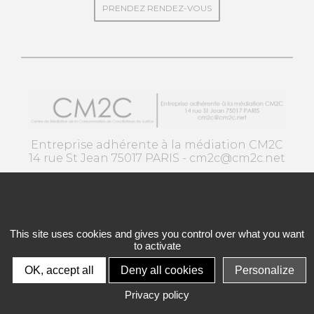
PRENDEZ RENDEZ-VOUS
Entreprise adhérente à la médiation CM2C
14 rue St Jean 75017 PARIS -
cm2c@cm2c.net
voir les CGV Maalis bien être
This site uses cookies and gives you control over what you want
to activate
OK, accept all
Deny all cookies
Personalize
Privacy policy
© Maalis Bien-Être- Tous droits réservés