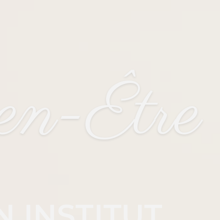
en-Être
N INSTITUT